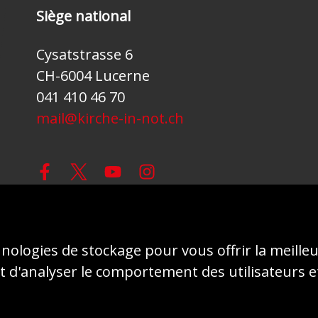
Siège national
Cysatstrasse 6
CH-6004 Lucerne
041 410 46 70
mail@kirche-in-not.ch
© 2026 - AIDE À L'ÉGLISE EN DÉTRESSE (ACN)
hnologies de stockage pour vous offrir la meille
 d'analyser le comportement des utilisateurs e