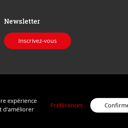
Newsletter
Inscrivez-vous
Mentions légales
Protection des données
ure expérience
Préférences
Confirm
t d'améliorer