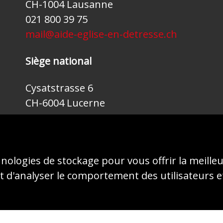
CH-1004 Lausanne
021 800 39 75
mail@aide-eglise-en-detresse.ch
Siège national
Cysatstrasse 6
CH-6004 Lucerne
041 410 46 70
mail@kirche-in-not.ch
hnologies de stockage pour vous offrir la meille
 d'analyser le comportement des utilisateurs e
© 2026 - AIDE À L'ÉGLISE EN DÉTRESSE (ACN)