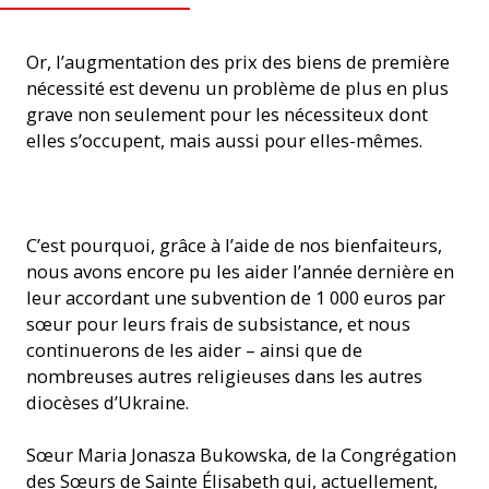
Or, l’augmentation des prix des biens de première
nécessité est devenu un problème de plus en plus
grave non seulement pour les nécessiteux dont
elles s’occupent, mais aussi pour elles-mêmes.
En Ukraine, les religieuses assument de nombreuses tâches,
C’est pourquoi, grâce à l’aide de nos bienfaiteurs,
notamment auprès des enfants. (Photo : ACN)
nous avons encore pu les aider l’année dernière en
leur accordant une subvention de 1 000 euros par
sœur pour leurs frais de subsistance, et nous
continuerons de les aider – ainsi que de
nombreuses autres religieuses dans les autres
diocèses d’Ukraine.
Sœur Maria Jonasza Bukowska, de la Congrégation
des Sœurs de Sainte Élisabeth qui, actuellement,