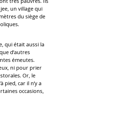
nt très pauvres. Ils
ee, un village qui
lomètres du siège de
holiques.
 qui était aussi la
 que d’autres
lentes émeutes.
ieux, ni pour prier
storales. Or, le
 pied, car il n’y a
rtaines occasions,