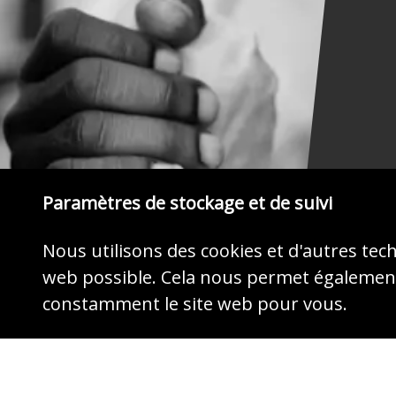
Paramètres de stockage et de suivi
Nous utilisons des cookies et d'autres tec
web possible. Cela nous permet également
MONTREZ DU CŒUR
constamment le site web pour vous.
Agissez maintenant par votre don