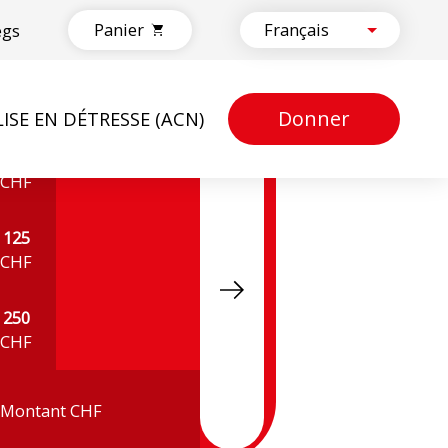
Panier
egs
Donner
LISE EN DÉTRESSE (ACN)
50
CHF
125
CHF
250
CHF