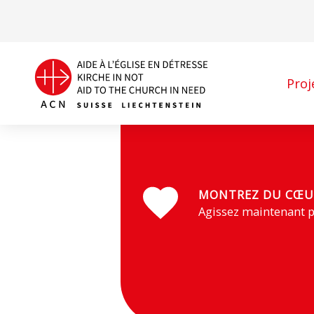
Proj
Bangladesh
MONTREZ DU CŒU
Agissez maintenant p