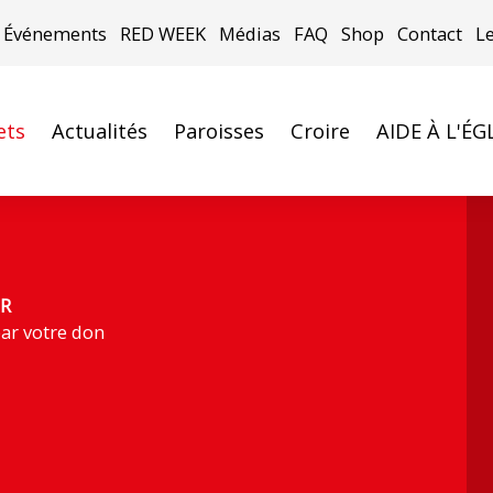
Événements
RED WEEK
Médias
FAQ
Shop
Contact
L
ets
Actualités
Paroisses
Croire
AIDE À L'ÉG
R
ar votre don