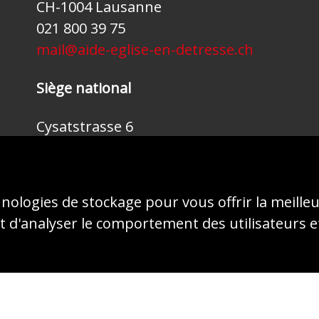
CH-1004 Lausanne
021 800 39 75
mail@aide-eglise-en-detresse.ch
Siège national
Cysatstrasse 6
CH-6004 Lucerne
041 410 46 70
mail@kirche-in-not.ch
hnologies de stockage pour vous offrir la meille
 d'analyser le comportement des utilisateurs e
© 2026 - AIDE À L'ÉGLISE EN DÉTRESSE (ACN)