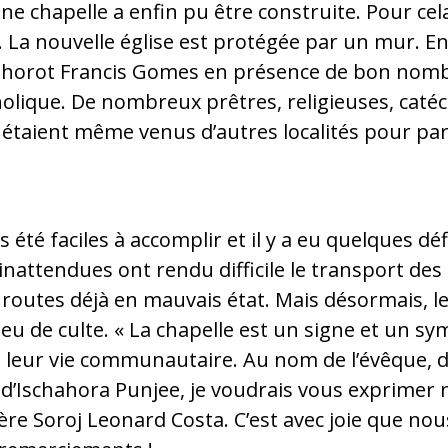
une chapelle a enfin pu être construite. Pour cel
 La nouvelle église est protégée par un mur. En
Shorot Francis Gomes en présence de bon nom
lique. De nombreux prêtres, religieuses, catéc
étaient même venus d’autres localités pour part
 été faciles à accomplir et il y a eu quelques déf
inattendues ont rendu difficile le transport de
 routes déjà en mauvais état. Mais désormais, le
ieu de culte. « La chapelle est un signe et un sy
 leur vie communautaire. Au nom de l’évêque, de
e d’Ischahora Punjee, je voudrais vous exprimer
 Père Soroj Leonard Costa. C’est avec joie que no