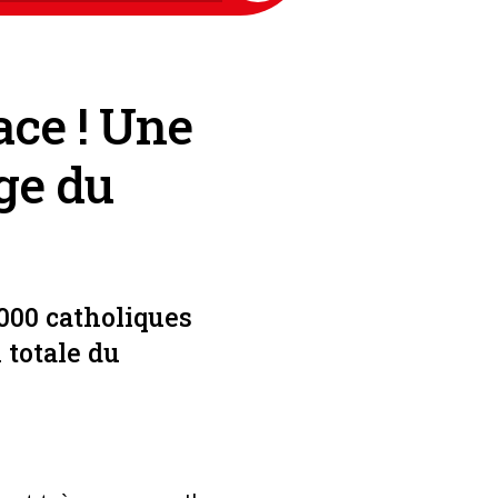
ace ! Une
ge du
.000 catholiques
 totale du