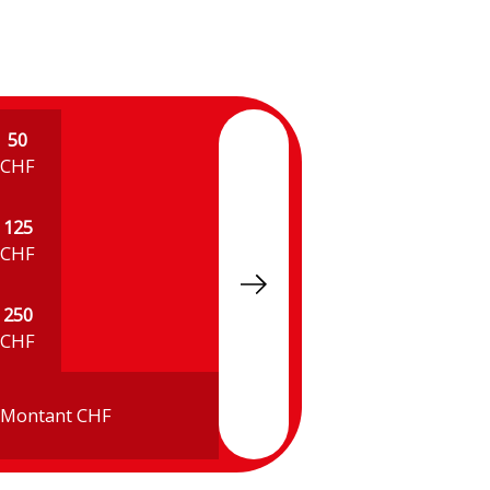
50
CHF
125
CHF
250
CHF