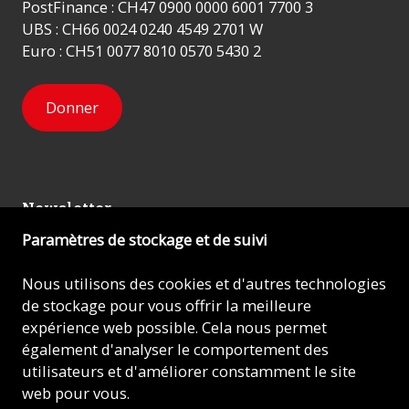
PostFinance : CH47 0900 0000 6001 7700 3
UBS : CH66 0024 0240 4549 2701 W
Euro : CH51 0077 8010 0570 5430 2
Donner
Newsletter
Paramètres de stockage et de suivi
Inscrivez-vous
Nous utilisons des cookies et d'autres technologies
de stockage pour vous offrir la meilleure
expérience web possible. Cela nous permet
© 2026 - AIDE À L'ÉGLISE EN DÉTRESSE (ACN)
également d'analyser le comportement des
utilisateurs et d'améliorer constamment le site
Mentions légales
web pour vous.