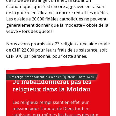
de l’aide de l’étranger. En effet, la situation
économique, qui s’est encore aggravée en raison
de la guerre en Ukraine, a encore réduit les quêtes.
Les quelque 20.000 fidèles catholiques ne peuvent
généralement donner que la modeste « obole de la
veuve » lors des quêtes.
Nous avons promis aux 23 religieux une aide totale
de CHF 22 000 pour leurs frais de subsistance, soit
CHF 970 par personne, pour cette année.
Des religieuses apportent leur aide en Équateur. (Photo: ACN)
Je n'abandonnerai pas les
religieux dans la Moldau
Les religieux remplissent en effet leur
mission pour l’amour de Dieu, tout en
subissant eux-mêmes les hausses des prix.