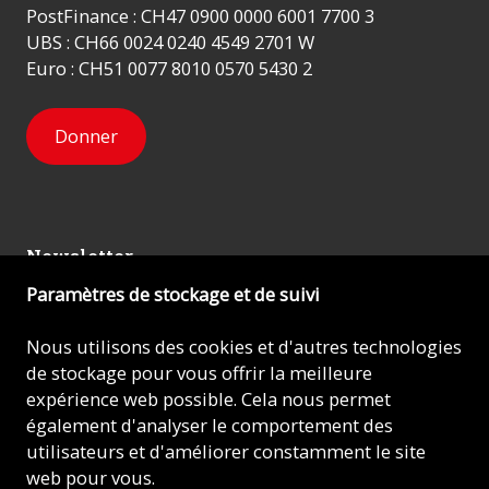
PostFinance : CH47 0900 0000 6001 7700 3
UBS : CH66 0024 0240 4549 2701 W
Euro : CH51 0077 8010 0570 5430 2
Donner
Newsletter
Paramètres de stockage et de suivi
Inscrivez-vous
Nous utilisons des cookies et d'autres technologies
de stockage pour vous offrir la meilleure
expérience web possible. Cela nous permet
© 2026 - AIDE À L'ÉGLISE EN DÉTRESSE (ACN)
également d'analyser le comportement des
utilisateurs et d'améliorer constamment le site
Mentions légales
web pour vous.