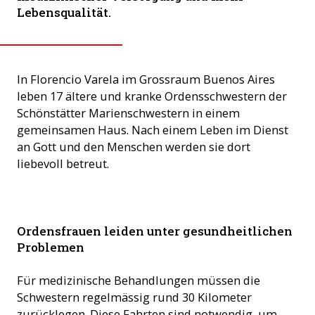
Lebensqualität.
In Florencio Varela im Grossraum Buenos Aires
leben 17 ältere und kranke Ordensschwestern der
Schönstätter Marienschwestern in einem
gemeinsamen Haus. Nach einem Leben im Dienst
an Gott und den Menschen werden sie dort
liebevoll betreut.
Die Schönstätter Marienschwestern in Buenos Aires mit dem
Ordensfrauen leiden unter gesundheitlichen
neuen Auto. (Foto: ACN)
Problemen
Für medizinische Behandlungen müssen die
Schwestern regelmässig rund 30 Kilometer
zurücklegen. Diese Fahrten sind notwendig, um