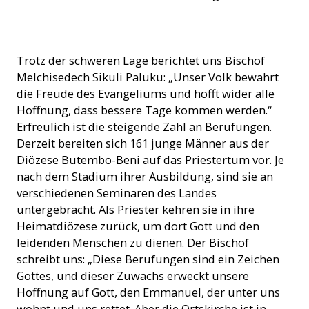
Interdiözesanes Hauptseminar für Philosophie „Regina Pacis“
Trotz der schweren Lage berichtet uns Bischof
in Vuhira (Foto: ACN)
Melchisedech Sikuli Paluku: „Unser Volk bewahrt
die Freude des Evangeliums und hofft wider alle
Hoffnung, dass bessere Tage kommen werden.“
Erfreulich ist die steigende Zahl an Berufungen.
Derzeit bereiten sich 161 junge Männer aus der
Diözese Butembo-Beni auf das Priestertum vor. Je
nach dem Stadium ihrer Ausbildung, sind sie an
verschiedenen Seminaren des Landes
untergebracht. Als Priester kehren sie in ihre
Heimatdiözese zurück, um dort Gott und den
leidenden Menschen zu dienen. Der Bischof
schreibt uns: „Diese Berufungen sind ein Zeichen
Gottes, und dieser Zuwachs erweckt unsere
Hoffnung auf Gott, den Emmanuel, der unter uns
wohnt und uns rettet. Aber die Ortskirche ist in