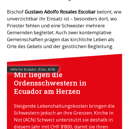
Bischof
Gustavo Adolfo Rosales Escobar
betont, wie
unverzichtbar ihr Einsatz ist – besonders dort, wo
Priester fehlen und eine Schwester mehrere
Gemeinden begleitet. Auch zwei kontemplative
Gemeinschaften prägen das kirchliche Leben als
Orte des Gebets und der geistlichen Begleitung.
Hilfe für Ecuador. (Foto: ACN)
Mir liegen die
Ordensschwestern in
Ecuador am Herzen
Steigende Lebenshaltungskosten bringen die
Schwestern jedoch an ihre Grenzen. Kirche in
Not (ACN) Schweiz unterstützt sie deshalb in
diesem Jahr mit CHF 8’800, damit sie ihren