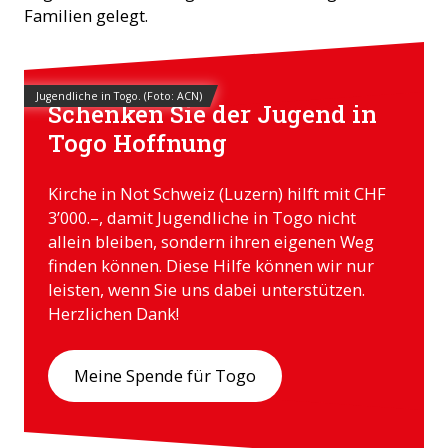
Familien gelegt.
Jugendliche in Togo. (Foto: ACN)
Schenken Sie der Jugend in
Togo Hoffnung
Kirche in Not Schweiz (Luzern) hilft mit CHF
3’000.–, damit Jugendliche in Togo nicht
allein bleiben, sondern ihren eigenen Weg
finden können. Diese Hilfe können wir nur
leisten, wenn Sie uns dabei unterstützen.
Herzlichen Dank!
Meine Spende für Togo