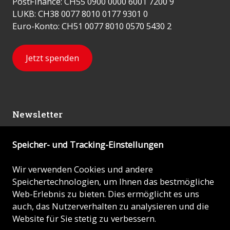
PostFinance: CH55 0900 0000 6001 7200 9
LUKB: CH38 0077 8010 0177 9301 0
Euro-Konto: CH51 0077 8010 0570 5430 2
Jetzt spenden
Newsletter
Speicher- und Tracking-Einstellungen
Abonnieren
Wir verwenden Cookies und andere
Speichertechnologien, um Ihnen das bestmögliche
© 2026 - KIRCHE IN NOT (ACN)
Web-Erlebnis zu bieten. Dies ermöglicht es uns
auch, das Nutzerverhalten zu analysieren und die
Impressum
Website für Sie stetig zu verbessern.