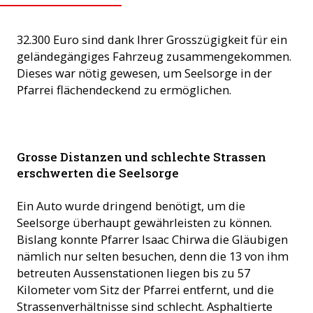
32.300 Euro sind dank Ihrer Grosszügigkeit für ein
geländegängiges Fahrzeug zusammengekommen.
Dieses war nötig gewesen, um Seelsorge in der
Pfarrei flächendeckend zu ermöglichen.
Das neue Auto ist eine wichtige Hilfe für die Pfarrei in
Grosse Distanzen und schlechte Strassen
Simbabwe! ©ACN
erschwerten die Seelsorge
Ein Auto wurde dringend benötigt, um die
Seelsorge überhaupt gewährleisten zu können.
Bislang konnte Pfarrer Isaac Chirwa die Gläubigen
nämlich nur selten besuchen, denn die 13 von ihm
betreuten Aussenstationen liegen bis zu 57
Kilometer vom Sitz der Pfarrei entfernt, und die
Strassenverhältnisse sind schlecht. Asphaltierte