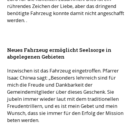
rührendes Zeichen der Liebe, aber das dringend
benötigte Fahrzeug konnte damit nicht angeschafft
werden. .
Dank Eurer Hilfe kann Pfarrer Chirwa in den Dörfern die
Neues Fahrzeug ermöglicht Seelsorge in
Messe feiern! ©ACN
abgelegenen Gebieten
Inzwischen ist das Fahrzeug eingetroffen. Pfarrer
Isaac Chirwa sagt: „Besonders lehrreich sind für
mich die Freude und Dankbarkeit der
Gemeindemitglieder über dieses Geschenk. Sie
jubeln immer wieder laut mit dem traditionellen
Freudentrillern, und es ist mein Gebet und mein
Wunsch, dass sie immer für den Erfolg der Mission
beten werden.