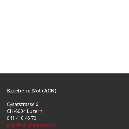
Kirche in Not (ACN)
Cysatstrasse 6
CH-6004 Luzern
041 410 46 70
mail@kirche-in-not.ch