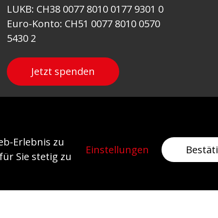
LUKB: CH38 0077 8010 0177 9301 0
Euro-Konto: CH51 0077 8010 0570
5430 2
Jetzt spenden
Newsletter
b-Erlebnis zu
Einstellungen
Bestät
ür Sie stetig zu
Abonnieren