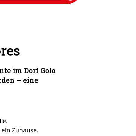
ores
nte im Dorf Golo
rden – eine
lle.
 ein Zuhause.