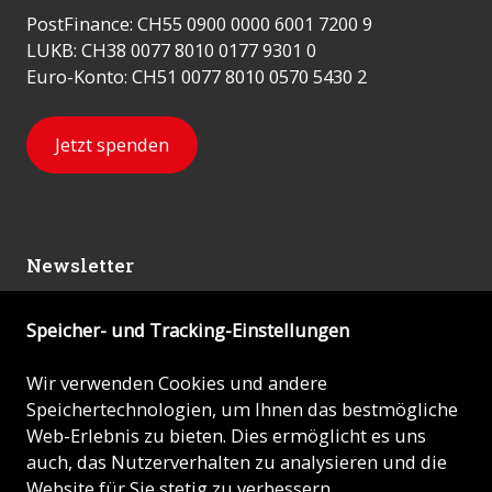
PostFinance: CH55 0900 0000 6001 7200 9
LUKB: CH38 0077 8010 0177 9301 0
Euro-Konto: CH51 0077 8010 0570 5430 2
Jetzt spenden
Newsletter
Speicher- und Tracking-Einstellungen
Abonnieren
Wir verwenden Cookies und andere
Speichertechnologien, um Ihnen das bestmögliche
© 2026 - KIRCHE IN NOT (ACN)
Web-Erlebnis zu bieten. Dies ermöglicht es uns
auch, das Nutzerverhalten zu analysieren und die
Impressum
Website für Sie stetig zu verbessern.