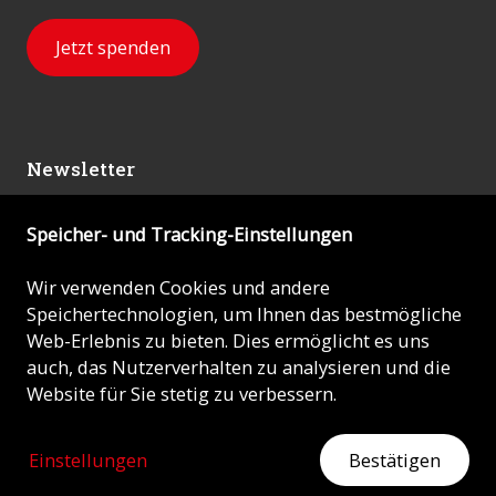
Jetzt spenden
Newsletter
Speicher- und Tracking-Einstellungen
Abonnieren
Wir verwenden Cookies und andere
Speichertechnologien, um Ihnen das bestmögliche
© 2026 - KIRCHE IN NOT (ACN)
Web-Erlebnis zu bieten. Dies ermöglicht es uns
auch, das Nutzerverhalten zu analysieren und die
Impressum
Website für Sie stetig zu verbessern.
Datenschutz
Einstellungen
Bestätigen
ZEIGEN SIE HERZ
Jetzt mit Ihrer Spende helfen