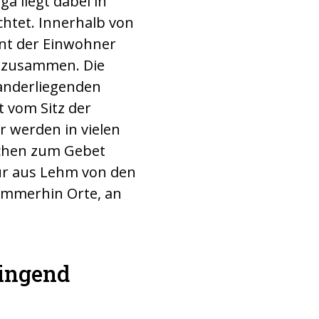
a liegt dabei in
htet. Innerhalb von
ent der Einwohner
n zusammen. Die
nanderliegenden
it vom Sitz der
r werden in vielen
nschen zum Gebet
ur aus Lehm von den
d immerhin Orte, an
ringend