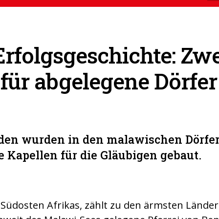
rfolgsgeschichte: Zwe
für abgelegene Dörfer
den wurden in den malawischen Dörfe
le Kapellen für die Gläubigen gebaut.
 Südosten Afrikas, zählt zu den ärmsten Länder