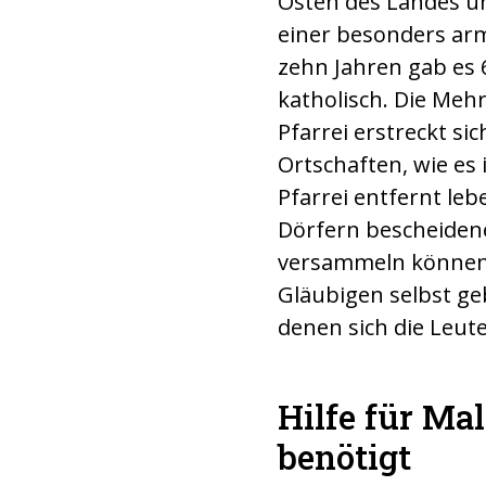
Osten des Landes un
einer besonders arm
zehn Jahren gab es
katholisch. Die Meh
Pfarrei erstreckt si
Ortschaften, wie es i
Pfarrei entfernt leb
Dörfern bescheidene
versammeln können.
Gläubigen selbst geb
denen sich die Leu
Hilfe für Ma
benötigt