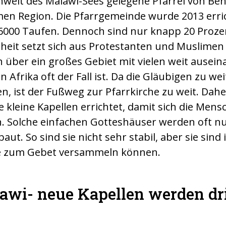
weit des Malawi-Sees gelegene Pfarrei von Beng
en Region. Die Pfarrgemeinde wurde 2013 erric
 6000 Taufen. Dennoch sind nur knapp 20 Proz
rheit setzt sich aus Protestanten und Muslime
ch über ein großes Gebiet mit vielen weit ausei
n Afrika oft der Fall ist. Da die Gläubigen zu we
en, ist der Fußweg zur Pfarrkirche zu weit. Dahe
 kleine Kapellen errichtet, damit sich die Me
 Solche einfachen Gotteshäuser werden oft n
aut. So sind sie nicht sehr stabil, aber sie sin
te zum Gebet versammeln können.
lawi- neue Kapellen werden d