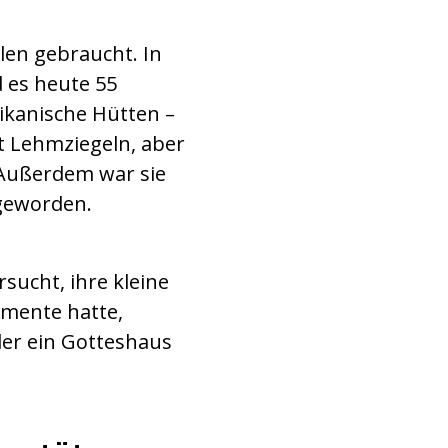
len gebraucht. In
d es heute 55
rikanische Hütten –
it Lehmziegeln, aber
 Außerdem war sie
 geworden.
sucht, ihre kleine
amente hatte,
eder ein Gotteshaus