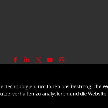
© 2026 - KIRCHE IN NOT (ACN)
Impressum
D
ertechnologien, um Ihnen das bestmögliche We
utzerverhalten zu analysieren und die Website f