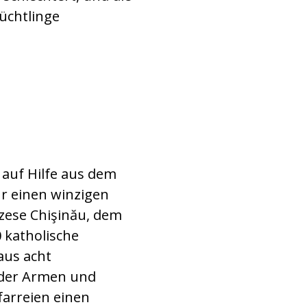
lüchtlinge
 auf Hilfe aus dem
r einen winzigen
özese Chişinău, dem
0 katholische
aus acht
 der Armen und
farreien einen