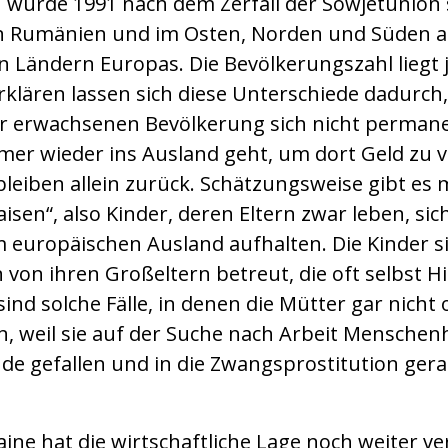
 wurde 1991 nach dem Zerfall der Sowjetunion s
n Rumänien und im Osten, Norden und Süden a
n Ländern Europas. Die Bevölkerungszahl liegt j
 Erklären lassen sich diese Unterschiede dadurch,
er erwachsenen Bevölkerung sich nicht permane
mer wieder ins Ausland geht, um dort Geld zu v
leiben allein zurück. Schätzungsweise gibt es 
en“, also Kinder, deren Eltern zwar leben, sich
 europäischen Ausland aufhalten. Die Kinder si
 von ihren Großeltern betreut, die oft selbst H
ind solche Fälle, in denen die Mütter gar nicht 
, weil sie auf der Suche nach Arbeit Mensche
nde gefallen und in die Zwangsprostitution gera
aine hat die wirtschaftliche Lage noch weiter ve