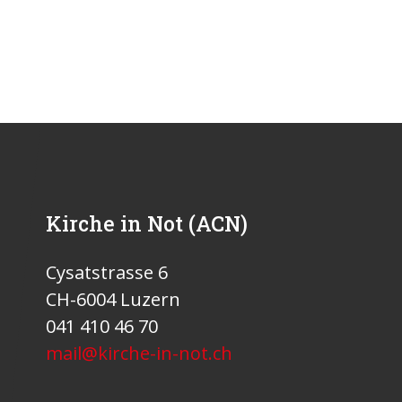
Kirche in Not (ACN)
Cysatstrasse 6
CH-6004 Luzern
041 410 46 70
mail@kirche-in-not.ch