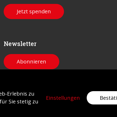
Jetzt spenden
Newsletter
Abonnieren
atenschutz
b-Erlebnis zu
Einstellungen
Bestät
ür Sie stetig zu