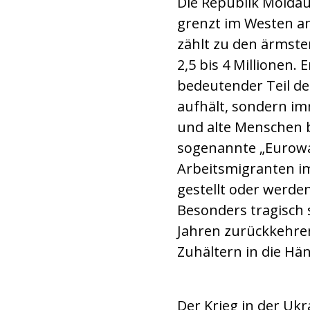
Die Republik Moldau
grenzt im Westen a
zählt zu den ärmste
2,5 bis 4 Millionen.
bedeutender Teil d
aufhält, sondern im
und alte Menschen b
sogenannte „Eurowais
Arbeitsmigranten im
gestellt oder werden
Besonders tragisch s
Jahren zurückkehren
Zuhältern in die Hä
Der Krieg in der Ukr