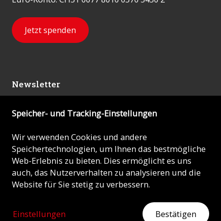
Jetzt spenden
Newsletter
Speicher- und Tracking-Einstellungen
Abonnieren
Wir verwenden Cookies und andere
Speichertechnologien, um Ihnen das bestmögliche
© 2026 - KIRCHE IN NOT (ACN)
Web-Erlebnis zu bieten. Dies ermöglicht es uns
auch, das Nutzerverhalten zu analysieren und die
Impressum
Website für Sie stetig zu verbessern.
Datenschutz
Einstellungen
Bestätigen
ZEIGEN SIE HERZ