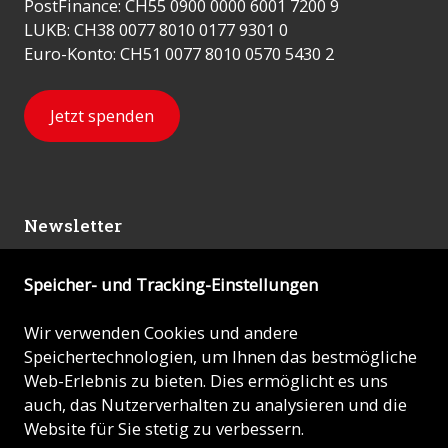
PostFinance: CH55 0900 0000 6001 7200 9
LUKB: CH38 0077 8010 0177 9301 0
Euro-Konto: CH51 0077 8010 0570 5430 2
Jetzt spenden
Newsletter
Speicher- und Tracking-Einstellungen
Abonnieren
Wir verwenden Cookies und andere
Speichertechnologien, um Ihnen das bestmögliche
© 2026 - KIRCHE IN NOT (ACN)
Web-Erlebnis zu bieten. Dies ermöglicht es uns
auch, das Nutzerverhalten zu analysieren und die
Impressum
Website für Sie stetig zu verbessern.