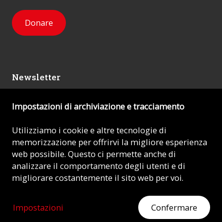
Donare
Newsletter
Impostazioni di archiviazione e tracciamento
Mi iscrivo
Utilizziamo i cookie e altre tecnologie di
memorizzazione per offrirvi la migliore esperienza
© 2026 - AIUTO ALLA CHIESA CHE SOFFRE (ACN)
web possibile. Questo ci permette anche di
analizzare il comportamento degli utenti e di
Impronta
migliorare costantemente il sito web per voi.
Protezione dei dati
Impostazioni
Confermare
MOSTRATE IL VOSTRO CUORE
Aiutate ora con la vostra donazione.