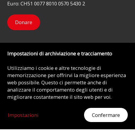
Euro: CH51 0077 8010 0570 5430 2
Donare
Impostazioni di archiviazione e tracciamento
Newsletter
Utilizziamo i cookie e altre tecnologie di
Mi iscrivo
memorizzazione per offrirvi la migliore esperienza
web possibile. Questo ci permette anche di
analizzare il comportamento degli utenti e di
migliorare costantemente il sito web per voi.
© 2026 - AIUTO ALLA CHIESA CHE SOFFRE (ACN)
Impostazioni
Confermare
Impronta
MOSTRATE IL VOSTRO CUORE
Aiutate ora con la vostra donazione.
Protezione dei dati