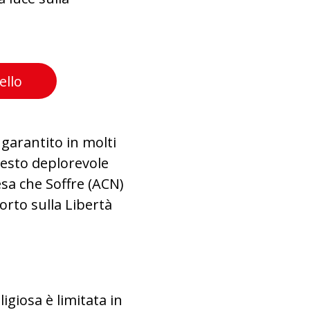
ello
è garantito in molti
uesto deplorevole
esa che Soffre (ACN)
orto sulla Libertà
ligiosa è limitata in