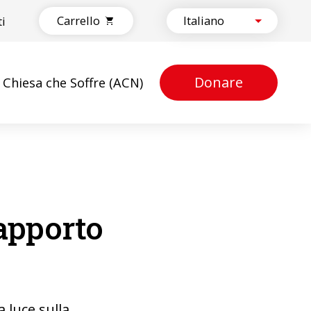
Carrello
ti
Donare
a Chiesa che Soffre (ACN)
Rapporto
a luce sulla