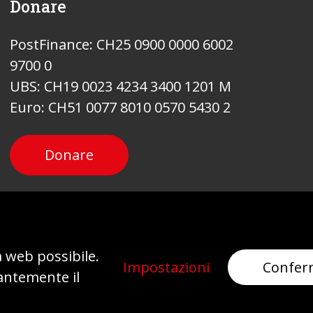
Donare
PostFinance: CH25 0900 0000 6002
9700 0
UBS: CH19 0023 4234 3400 1201 M
Euro: CH51 0077 8010 0570 5430 2
Donare
Newsletter
a web possibile.
Impostazioni
Confer
antemente il
Mi iscrivo