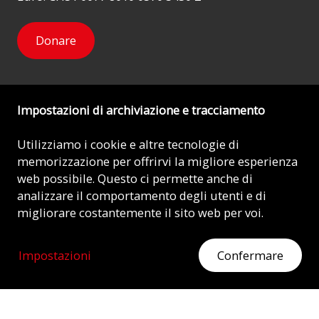
Donare
Impostazioni di archiviazione e tracciamento
Newsletter
Utilizziamo i cookie e altre tecnologie di
memorizzazione per offrirvi la migliore esperienza
Mi iscrivo
web possibile. Questo ci permette anche di
analizzare il comportamento degli utenti e di
migliorare costantemente il sito web per voi.
© 2026 - AIUTO ALLA CHIESA CHE SOFFRE (ACN)
Impostazioni
Confermare
Impronta
Protezione dei dati