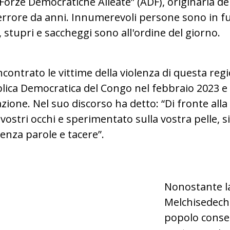
ia “Forze Democratiche Alleate” (ADF), originaria de
rrore da anni. Innumerevoli persone sono in fug
 stupri e saccheggi sono all'ordine del giorno.
contrato le vittime della violenza di questa reg
lica Democratica del Congo nel febbraio 2023 e
one. Nel suo discorso ha detto: “Di fronte all
 vostri occhi e sperimentato sulla vostra pelle, si
enza parole e tacere”.
Nonostante la 
o di Filosofia
Melchisedech S
CN)
popolo conser