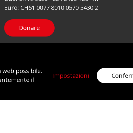
Euro: CH51 0077 8010 0570 5430 2
Donare
Newsletter
a web possibile.
Impostazioni
Confer
antemente il
Mi iscrivo
Impronta
Protezione dei dati