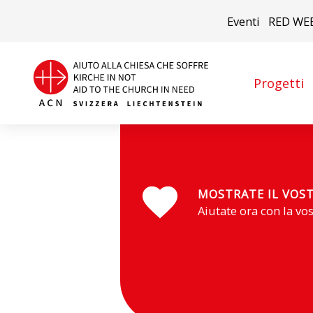
Eventi
RED WE
Progetti
RD del Congo
MOSTRATE IL VOS
Aiutate ora con la vo