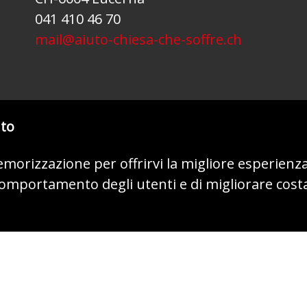
041 410 46 70
mail@aiuto-chiesa-che-soffre.ch
nto
memorizzazione per offrirvi la migliore esperienz
 comportamento degli utenti e di migliorare cost
© 2026 - AIUTO ALLA CHIESA CHE SOFFRE (ACN)