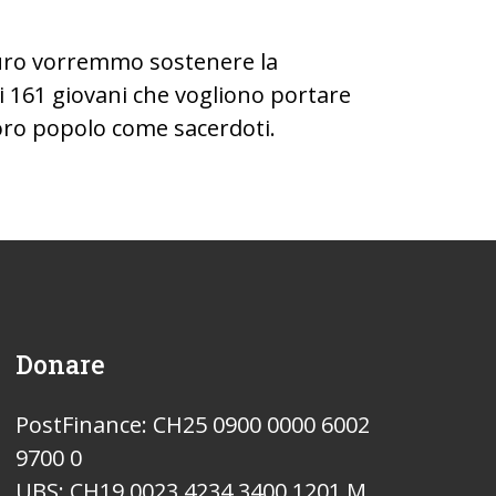
uro vorremmo sostenere la
 161 giovani che vogliono portare
oro popolo come sacerdoti.
Donare
PostFinance: CH25 0900 0000 6002
9700 0
UBS: CH19 0023 4234 3400 1201 M