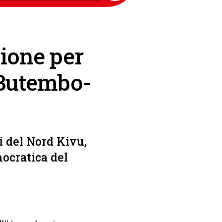
zione per
i Butembo-
i del Nord Kivu,
mocratica del