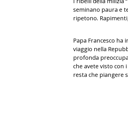
I ribelli della miliz
seminano paura e te
ripetono. Rapimenti,
Papa Francesco ha in
viaggio nella Repubb
profonda preoccupazi
che avete visto con i
resta che piangere s
Seminario Maggiore interdiocesan
“Regina Pacis” di Vuhira (Foto: A