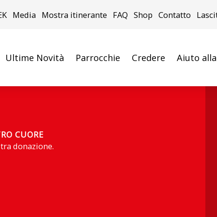
EK
Media
Mostra itinerante
FAQ
Shop
Contatto
Lasci
Ultime Novità
Parrocchie
Credere
Aiuto all
TRO CUORE
stra donazione.