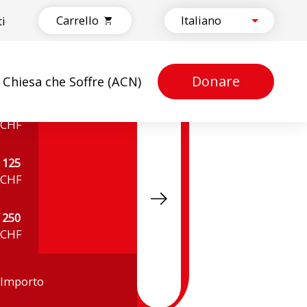
Carrello
ti
Donare
a Chiesa che Soffre (ACN)
50
CHF
125
CHF
250
CHF