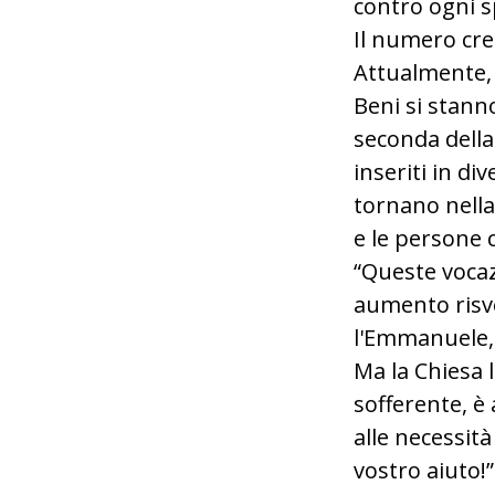
contro ogni s
Il numero cre
Attualmente, 
Beni si stann
seconda della
inseriti in di
tornano nella 
e le persone c
“Queste vocaz
aumento risve
l'Emmanuele, 
Ma la Chiesa l
sofferente, è
alle necessità
vostro aiuto!”