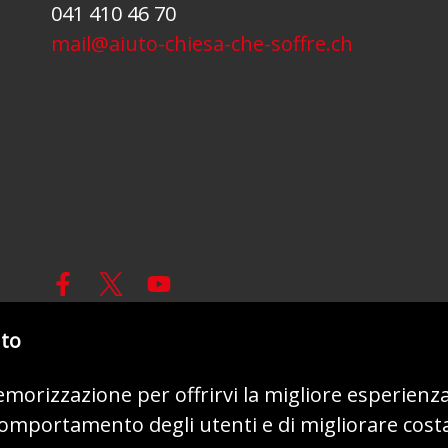
041 410 46 70
mail@aiuto-chiesa-che-soffre.ch
nto
© 2026 - AIUTO ALLA CHIESA CHE SOFFRE (ACN)
memorizzazione per offrirvi la migliore esperienz
 comportamento degli utenti e di migliorare cost