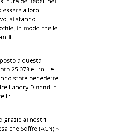
i cura dei fedeli nel
 essere a loro
vo, si stanno
chie, in modo che le
andi.
sposto a questa
nato 25.073 euro. Le
 sono state benedette
dre Landry Dinandi ci
lli:
o grazie ai nostri
esa che Soffre (ACN) »