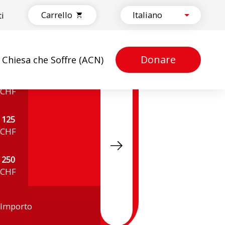
Carrello
ti
Donare
a Chiesa che Soffre (ACN)
50
CHF
125
CHF
250
CHF