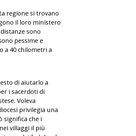
ta regione si trovano
Un prete con
lgono il loro ministero
e distanze sono
i sono pessime e
 a 40 chilometri a
esto di aiutarlo a
er i sacerdoti di
stese. Voleva
 diocesi privilegia una
 significa che i
i villaggi il più