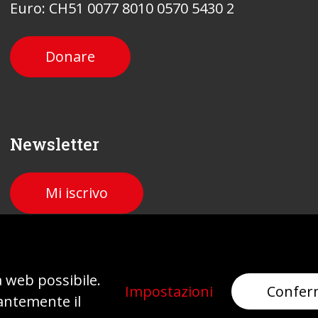
Euro: CH51 0077 8010 0570 5430 2
Donare
Newsletter
Mi iscrivo
Impronta
Protezione dei dati
a web possibile.
Impostazioni
Confer
antemente il