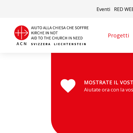
Eventi
RED WE
Progetti
RD del Congo
MOSTRATE IL VOS
Aiutate ora con la vo