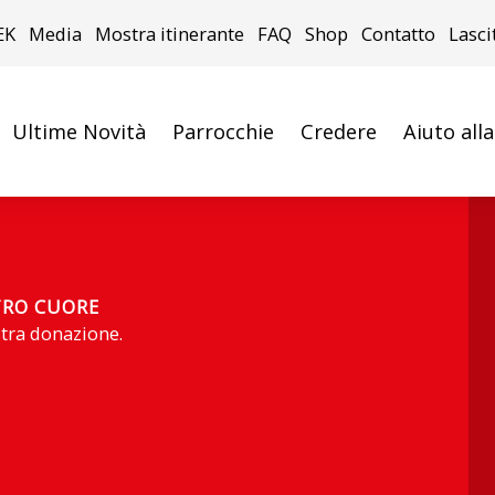
EK
Media
Mostra itinerante
FAQ
Shop
Contatto
Lasci
Ultime Novità
Parrocchie
Credere
Aiuto all
TRO CUORE
stra donazione.