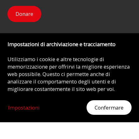
Donare
Impostazioni di archiviazione e tracciamento
Newsletter
Utilizziamo i cookie e altre tecnologie di
memorizzazione per offrirvi la migliore esperienza
Mi iscrivo
web possibile. Questo ci permette anche di
analizzare il comportamento degli utenti e di
migliorare costantemente il sito web per voi.
© 2026 - AIUTO ALLA CHIESA CHE SOFFRE (ACN)
Impostazioni
Confermare
Impronta
MOSTRATE IL VOSTRO CUORE
Aiutate ora con la vostra donazione.
Protezione dei dati