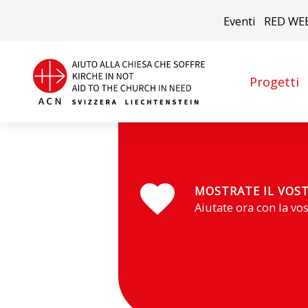
Eventi
RED WE
Progetti
Zambia
MOSTRATE IL VOS
Aiutate ora con la vo