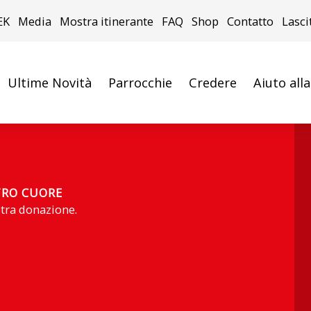
EK
Media
Mostra itinerante
FAQ
Shop
Contatto
Lasci
Ultime Novità
Parrocchie
Credere
Aiuto all
TRO CUORE
stra donazione.