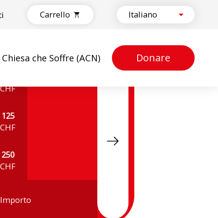
Carrello
ti
Donare
a Chiesa che Soffre (ACN)
50
CHF
125
CHF
250
CHF