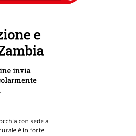
zione e
 Zambia
dine invia
icolarmente
.
occhia con sede a
rurale è in forte