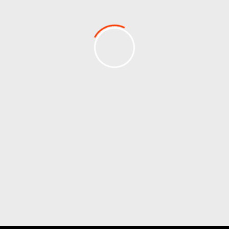
AIUTO ALLA CHIESA CHE
SOFFRE (ACN)
Cysatstrasse 6
CH-6004 Lucerna
041 410 46 70
mail@aiuto-chiesa-che-soffre.ch