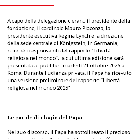
A capo della delegazione c'erano il presidente della
fondazione, il cardinale Mauro Piacenza, la
presidente esecutiva Regina Lynch e la direzione
della sede centrale di Königstein, in Germania,
nonché i responsabili del rapporto “Libertà
religiosa nel mondo”, la cui ultima edizione sarà
presentata al pubblico martedì 21 ottobre 2025 a
Roma. Durante l'udienza privata, il Papa ha ricevuto
una versione preliminare del rapporto “Libertà
religiosa nel mondo 2025”
L'udienza privata dell'organizzazione umanitaria con Papa
Le parole di elogio del Papa
Leone XVI. (Foto: VATICAN NEWS)
Nel suo discorso, il Papa ha sottolineato il prezioso