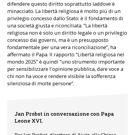
difendere questo diritto soprattutto laddove è
minacciato. La libertà religiosa è molto più di un
privilegio concesso dallo Stato: è il fondamento di
una società giusta e riconciliata. “La libertà
religiosa non è solo un diritto legale o un privilegio
concesso dai governi, ma è un presupposto
fondamentale per una vera riconciliazione”, ha
affermato il Papa. Il rapporto “Libertà religiosa nel
mondo 2025” è quindi “uno strumento importante
per sensibilizzare l'opinione pubblica, dare voce a
chi non ha voce e rendere visibile la sofferenza
silenziosa di molte persone”.
Jan Probst durante il colloquio con Papa Leone XVI a Roma.
Jan Probst in conversazione con Papa
(Foto: VATICAN MEDIA)
Leone XVI.
Per Jan Probst, direttore di Aiuto alla Chiesa