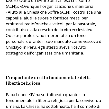
lavoro svolto da «Aiuto alla Chiesa che Soffre
(ACN)»: «Ovunque l'organizzazione umanitaria
«Aiuto alla Chiesa che Soffre (ACN)» costruisca una
cappella, aiuti le suore o fornisca mezzi per
emittenti radiofoniche e veicoli per la pastorale,
contribuisce alla crescita della vita ecclesiale».
Queste parole erano improntate a un tono
personale: durante il suo mandato come vescovo di
Chiclayo in Perù, egli stesso aveva ricevuto
sostegno dall'organizzazione umanitaria.
Papa Leone XVI riceve una versione preliminare del rapporto
L'importante diritto fondamentale della
Libertà religiosa 2025. (Foto: VATICAN MEDIA )
libertà religiosa
Papa Leone XIV ha sottolineato quanto sia
fondamentale la libertà religiosa per la convivenza
umana. La Chiesa, ha sottolineato, ha il compito di