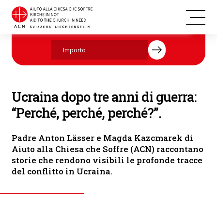
Magda Kaczmarek (a sinistra) e padre Anton Lässer con un gruppo di
Aiutate ora con la vostra donazione.
donne ucraine (© ACN)
Ucraina dopo tre anni di guerra:
“Perché, perché, perché?”.
Padre Anton Lässer e Magda Kazcmarek di
Aiuto alla Chiesa che Soffre (ACN) raccontano
storie che rendono visibili le profonde tracce
del conflitto in Ucraina.