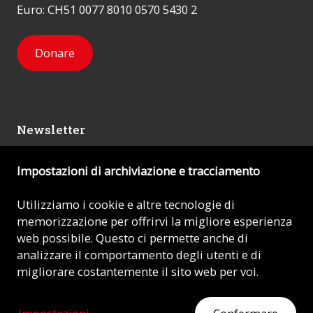
Euro: CH51 0077 8010 0570 5430 2
Donare
Newsletter
Impostazioni di archiviazione e tracciamento
Mi iscrivo
Utilizziamo i cookie e altre tecnologie di
memorizzazione per offrirvi la migliore esperienza
© 2026 - AIUTO ALLA CHIESA CHE SOFFRE (ACN)
web possibile. Questo ci permette anche di
analizzare il comportamento degli utenti e di
Impronta
migliorare costantemente il sito web per voi.
Protezione dei dati