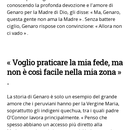
conoscendo la profonda devozione e l'amore di
Genaro per la Madre di Dio, gli disse: « Ma, Genaro,
questa gente non ama la Madre » . Senza battere
ciglio, Genaro rispose con convinzione: « Allora non
ci vado » .
Padre David O Connor parla per strada a Sandia Huancané
« Voglio praticare la mia fede, ma
Diocesi di Ayavir (Foto: «Aiuto alla Chiesa che Soffre (ACN)»)
non è così facile nella mia zona »
.
La storia di Genaro è solo un esempio del grande
amore che i peruviani hanno per la Vergine Maria,
soprattutto gli indigeni quechua, tra i quali padre
O'Connor lavora principalmente. « Penso che
spesso abbiano un accesso più diretto alla