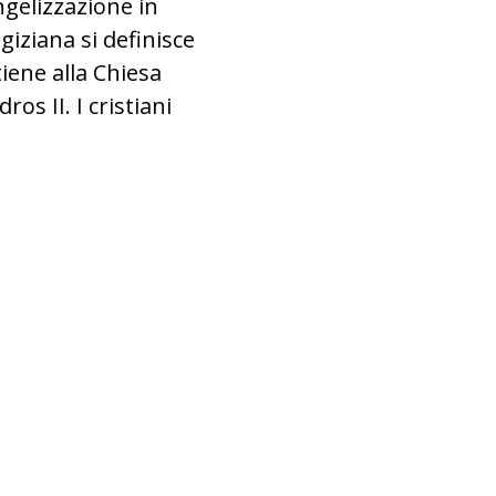
ngelizzazione in
giziana si definisce
tiene alla Chiesa
s II. I cristiani
ziani in preghiera ©ACN