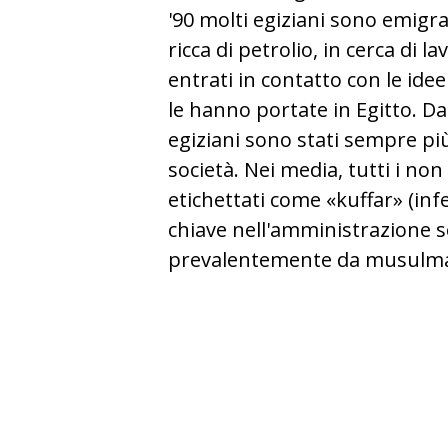
'90 molti egiziani sono emigra
ricca di petrolio, in cerca di l
entrati in contatto con le ide
le hanno portate in Egitto. Da a
egiziani sono stati sempre pi
società. Nei media, tutti i n
etichettati come «kuffar» (infe
chiave nell'amministrazione 
prevalentemente da musulma
corteo funebre dopo un attacco ai