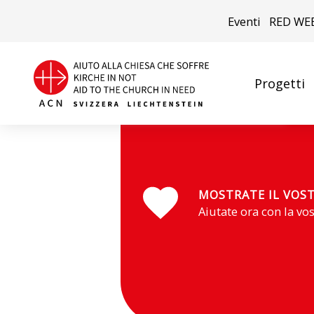
Eventi
RED WE
Progetti
Donna con bambino battezzato in chiesa ©ACN
MOSTRATE IL VOS
Aiutate ora con la vo