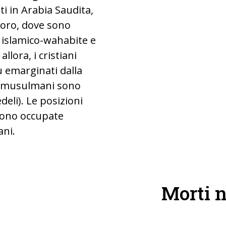
ti in Arabia Saudita,
avoro, dove sono
e islamico-wahabite e
llora, i cristiani
ù emarginati dalla
on musulmani sono
deli). Le posizioni
sono occupate
ni.
Morti n
 cristiani (2013)