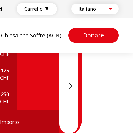
Carrello
ti
Donare
a Chiesa che Soffre (ACN)
50
CHF
125
CHF
250
CHF