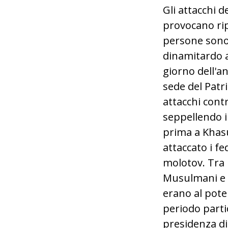
Gli attacchi d
provocano ri
persone sono 
dinamitardo a
giorno dell'an
sede del Patr
attacchi contr
seppellendo i
prima a Khasu
attaccato i fe
molotov. Tra l
Musulmani e 
erano al pote
periodo partic
presidenza di 