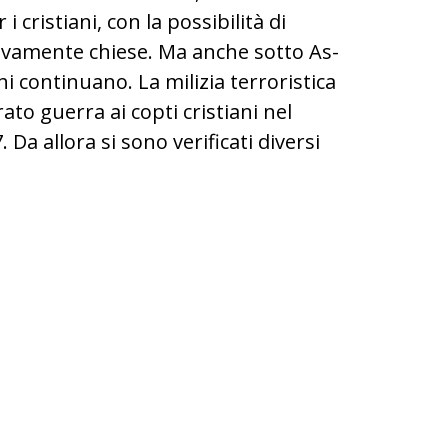
i cristiani, con la possibilità di
ovamente chiese. Ma anche sotto As-
cchi continuano. La milizia terroristica
rato guerra ai copti cristiani nel
 Da allora si sono verificati diversi
e egiziano Kamil Samaan durante
a chiesa di S. Giovanni Battista a