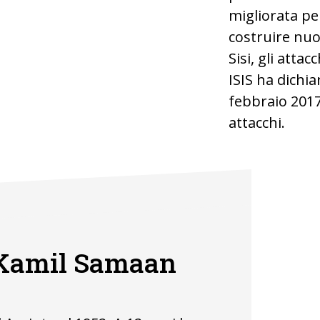
migliorata per 
costruire nu
Sisi, gli atta
ISIS ha dichia
febbraio 2017.
attacchi.
Il sacerdot
l'Omelia nell
e Kamil Samaan
Cevio ©ACN