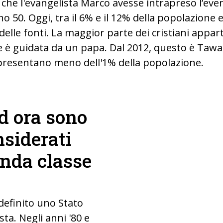
ce che l'evangelista Marco avesse intrapreso l’eve
no 50. Oggi, tra il 6% e il 12% della popolazione e
delle fonti. La maggior parte dei cristiani appar
 è guidata da un papa. Dal 2012, questo è Tawadro
ppresentano meno dell'1% della popolazione.
ad ora sono
cristiani egi
nsiderati
onda classe
definito uno Stato
sta. Negli anni '80 e