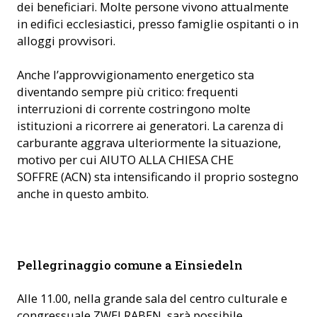
dei beneficiari. Molte persone vivono attualmente
in edifici ecclesiastici, presso famiglie ospitanti o in
alloggi provvisori.
Anche l’approvvigionamento energetico sta
diventando sempre più critico: frequenti
interruzioni di corrente costringono molte
istituzioni a ricorrere ai generatori. La carenza di
carburante aggrava ulteriormente la situazione,
motivo per cui AIUTO ALLA CHIESA CHE
SOFFRE (ACN) sta intensificando il proprio sostegno
anche in questo ambito.
La cantante di jodel Nicole Flühler, canta per la pace a
Pellegrinaggio comune a Einsiedeln
Einsiedeln. (Foto: ACN)
Alle 11.00, nella grande sala del centro culturale e
congressuale ZWEI RABEN, sarà possibile