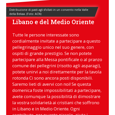
Distribuzione di pasti agli sfollati in un convento nella Valle
Sostenere i cristiani del
della Bekaa. (Foto: ACN)
Libano e del Medio Oriente
Tutte le persone interessate sono
cordialmente invitate a partecipare a questo
pellegrinaggio unico nel suo genere, con
ospiti di grande prestigio. Se non potete
partecipare alla Messa pontificale o al pranzo
comune dei pellegrini (risotto agli asparagi),
potete unirvi a noi direttamente per la tavola
rotonda Ci sono ancora posti disponibili.
Saremo lieti di avervi con noi! Se questa
domenica foste impossibilitati a partecipare,
avete comunque la possibilità di dimostrare
la vostra solidarietà ai cristiani che soffrono
in Libano e in Medio Oriente. Ogni
contributo, per quanto piccolo, aiuta i