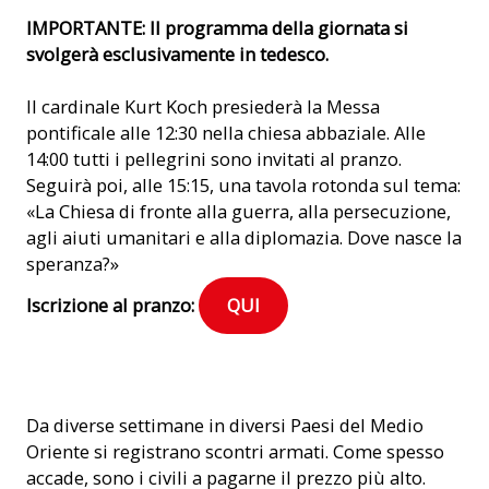
IMPORTANTE: Il programma della giornata si
svolgerà esclusivamente in tedesco.
ll cardinale Kurt Koch presiederà la Messa
pontificale alle 12:30 nella chiesa abbaziale. Alle
14:00 tutti i pellegrini sono invitati al pranzo.
Seguirà poi, alle 15:15, una tavola rotonda sul tema:
«La Chiesa di fronte alla guerra, alla persecuzione,
agli aiuti umanitari e alla diplomazia. Dove nasce la
speranza?»
Iscrizione al pranzo:
QUI
Sfollati interni ricevono aiuti di emergenza in una chiesa in
Da diverse settimane in diversi Paesi del Medio
Libano. (Foto: ACN)
Oriente si registrano scontri armati. Come spesso
accade, sono i civili a pagarne il prezzo più alto.