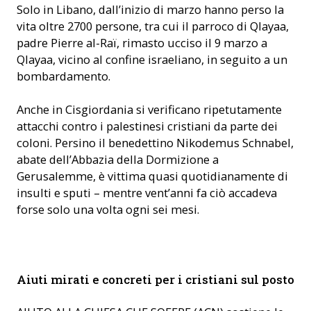
Solo in Libano, dall’inizio di marzo hanno perso la
vita oltre 2700 persone, tra cui il parroco di Qlayaa,
padre Pierre al-Raï, rimasto ucciso il 9 marzo a
Qlayaa, vicino al confine israeliano, in seguito a un
bombardamento.
Anche in Cisgiordania si verificano ripetutamente
attacchi contro i palestinesi cristiani da parte dei
coloni. Persino il benedettino Nikodemus Schnabel,
abate dell’Abbazia della Dormizione a
Gerusalemme, è vittima quasi quotidianamente di
insulti e sputi – mentre vent’anni fa ciò accadeva
forse solo una volta ogni sei mesi.
L'abate Urban Federer dell'abbazia di Einsiedeln parteciperà
Aiuti mirati e concreti per i cristiani sul posto
al pellegrinaggio. (Foto: ACN)