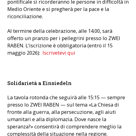
pontificale si ricorderanno le persone in difficoltà in
Medio Oriente e si pregherà per la pace e la
riconciliazione.
Al termine della celebrazione, alle 14.00, sarà
offerto un pranzo per i pellegrini presso lo ZWEI
RABEN. L’iscrizione è obbligatoria (entro il 15
maggio 2026):
Iscrivetevi qui
Mariano Tschuor condurrà la tavola rotonda allo ZWEI RABEN
Solidarietà a Einsiedeln
di Einsiedeln. (Foto: ACN)
La tavola rotonda che seguirà alle 15:15 — sempre
presso lo ZWEI RABEN — sul tema «La Chiesa di
fronte alla guerra, alla persecuzione, agli aiuti
umanitari e alla diplomazia. Dove nasce la
speranza?» consentirà di comprendere meglio la
complessità della situazione nella regione.