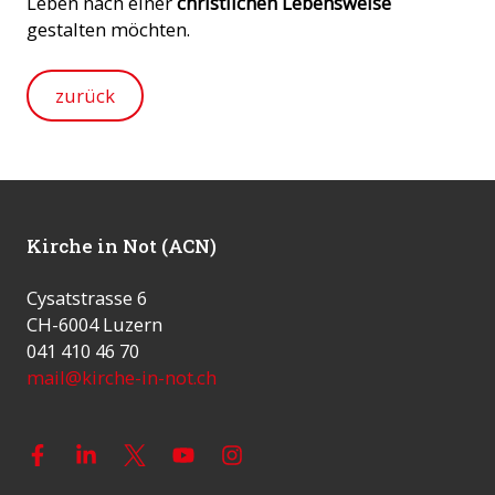
Leben nach einer
christlichen Lebensweise
gestalten möchten.
zurück
Kirche in Not (ACN)
Cysatstrasse 6
CH-6004 Luzern
041 410 46 70
mail@kirche-in-not.ch