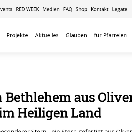
Events
RED WEEK
Medien
FAQ
Shop
Kontakt
Legate
Projekte
Aktuelles
Glauben
für Pfarreien
n Bethlehem aus Olive
 im Heiligen Land
 besonderer Stern - ein Stern gefertigt aus Oliv