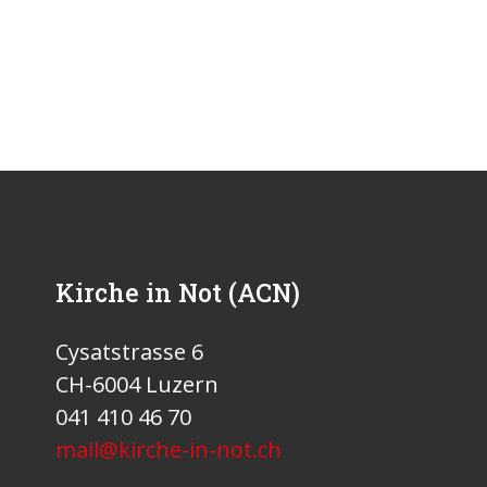
Kirche in Not (ACN)
Cysatstrasse 6
CH-6004 Luzern
041 410 46 70
mail@kirche-in-not.ch