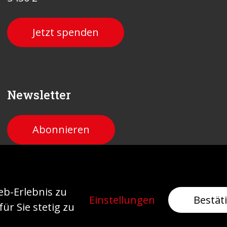
Jetzt spenden
Newsletter
Abonnieren
atenschutz
b-Erlebnis zu
Einstellungen
Bestät
ür Sie stetig zu