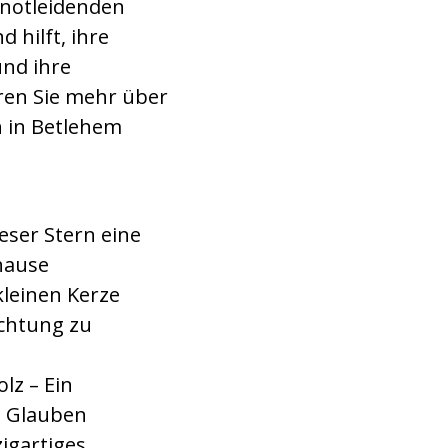
 notleidenden
 hilft, ihre
nd ihre
hren Sie mehr über
n in Betlehem
ieser Stern eine
hause
kleinen Kerze
chtung zu
lz – Ein
n Glauben
igartiges,