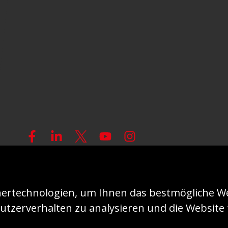
© 2026 - KIRCHE IN NOT (ACN)
Impressum
D
ertechnologien, um Ihnen das bestmögliche We
utzerverhalten zu analysieren und die Website f