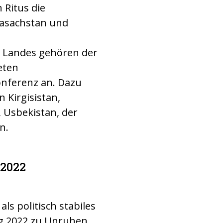
 Ritus die
Kasachstan und
s Landes gehören der
eten
onferenz an. Dazu
 Kirgisistan,
 Usbekistan, der
n.
 2022
als politisch stabiles
g 2022 zu Unruhen,