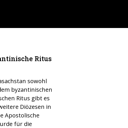
antinische Ritus
Strasse im Wi
Grad kalt. (Fo
 Kasachstan sowohl
dem byzantinischen
schen Ritus gibt es
weitere Diözesen in
e Apostolische
urde für die