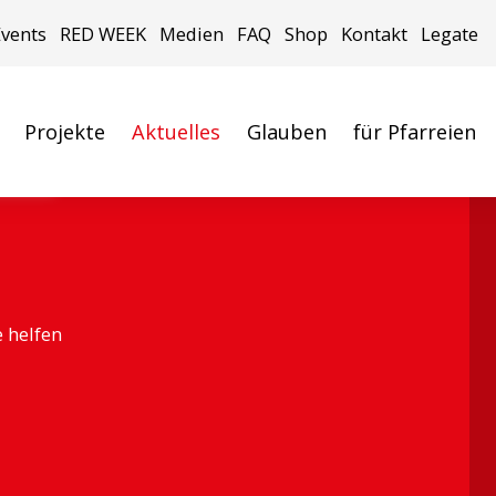
Events
RED WEEK
Medien
FAQ
Shop
Kontakt
Legate
Projekte
Aktuelles
Glauben
für Pfarreien
ACN)
e helfen