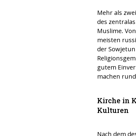
Mehr als zwei
er an Bedürftige in
des zentralas
Muslime. Von
meisten russi
der Sowjetuni
Religionsgem
gutem Einver
machen rund
Kirche in 
Kulturen
Nach dem des